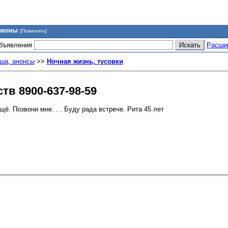
гионы
[Поменять]
объявления
Расши
ша, анонсы
>>
Ночная жизнь, тусовки
тв 8900-637-98-59
ё. Позвони мне. . . Буду рада встрече. Рита 45 лет