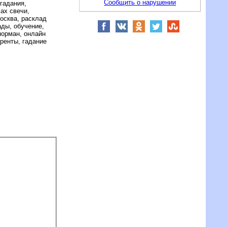
Сообщить о нарушении
гадания,
чах свечи,
москва, расклад
ады, обучение,
норман, онлайн
уренты, гадание