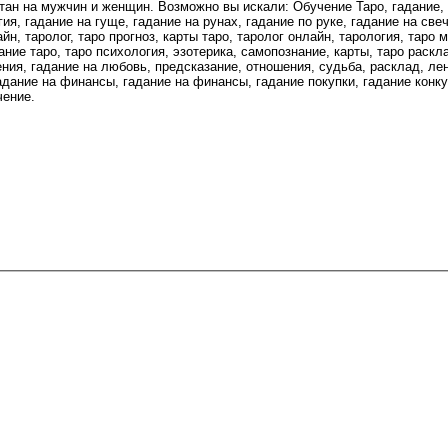
тан на мужчин и женщин. Возможно вы искали: Обучение Таро, гадание, 
ия, гадание на гуще, гадание на рунах, гадание по руке, гадание на све
йн, таролог, таро прогноз, карты таро, таролог онлайн, тарология, таро 
дание таро, таро психология, эзотерика, самопознание, карты, таро раскл
ения, гадание на любовь, предсказание, отношения, судьба, расклад, ле
гадание на финансы, гадание на финансы, гадание покупки, гадание конк
чение.