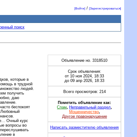
/
[Войти]
[Зарегистрироваться]
ренный поиск
Объявление но. 3318510
Срок объявления:
от 10 ноя 2024, 18:33
дков, которые в
до 09 апр 2026, 18:33
помощь в трудной
 множество людей.
Всего просмотров: 214
жем получить
робно, даю
равление.
Пометить объявление как:
часто беспокоят
Спам
,
Неправильный раздел
,
? Любовный
Мошенничество
,
нансов.
Другое правонарушение
ое… Очный курс
ые вопросы во
Написать разместителю объявления
 переслушивать
вление в