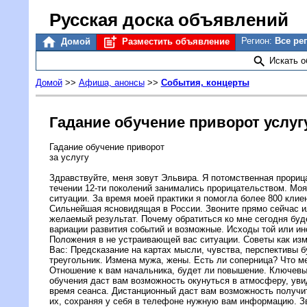
Русская доска объявлений
Регион:
Все ре
Домой
Разместить объявление
Искать 
Домой
>>
Афиша, анонсы
>>
События, концерты
Гадание обучение приворот услуг
Гадание обучение приворот
за услугу
Здравствуйте, меня зовут Эльвира. Я потомственная прориц
течении 12-ти поколений занимались прорицательством. Моя
ситуации. За время моей практики я помогла более 800 клие
Сильнейшая ясновидящая в России. Звоните прямо сейчас и
желаемый результат. Почему обратиться ко мне сегодня бу
вариации развития событий и возможные. Исходы той или ино
Положения в не устраивающей вас ситуации. Советы как изм
Вас: Предсказание на картах мысли, чувства, перспективы
треугольник. Измена мужа, жены. Есть ли соперница? Что 
Отношение к вам начальника, будет ли повышение. Ключевы
обучения даст вам возможность окунуться в атмосферу, уви
время сеанса. Дистанционный даст вам возможность получи
их, сохраняя у себя в телефоне нужную вам информацию. Зв