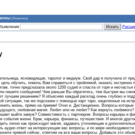
гионы
[Поменять]
объявления
Расши
у
ательница, ясновидящая, таролог и медиум. Свой дар я получила от пре
 цель обучить, помочь Вам справиться с проблемой, оказать экстренно 
нтам, точно предсказала около 1200 судеб и спасла от горя и несчастья
ли пишите сообщение! Чем раньше Вы обратитесь, тем быстрее мы смо
дет лучшим решением? Я объясняю каждый расклад очень глубоко и под
й ситуации, так же подсказки с помощью карт таро, нацеленные на исп
енить жизнь, прямо на приеме! Очно и. Дистанционно. Вопросы которые 
 будущего, любовная магия. Любит или не любит? Как вернуть любимого
мешает выйти замуж? Совместимость с партнером. Вопросы карьеры и фи
е события жизни. Брак, карьера, финансы, путешествия. И многое друг
деть лично как происходит магия, задавать уточняющие и дополнительн
ть аудио ответ на интересующие вас вопросы, и по мере необходимости
оните прямой сейчас, ответим на все ваши вопросы. Добавьте это объя