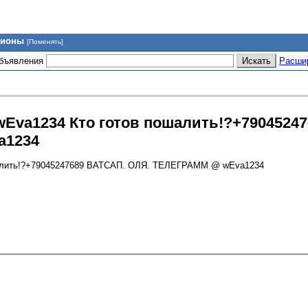
гионы
[Поменять]
объявления
Расши
a1234 Кто готов пошалить!?+79045247
a1234
ить!?+79045247689 ВАТСАП. ОЛЯ. ТЕЛЕГРАММ @ wEva1234