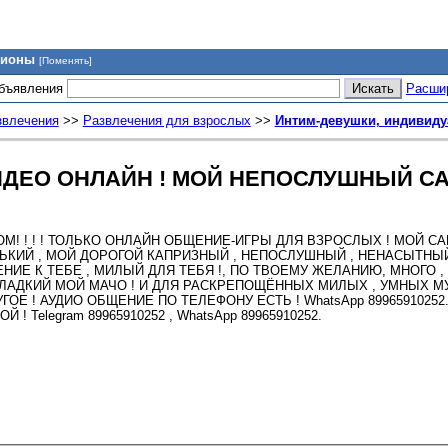
гионы
[Поменять]
объявления
Расши
звлечения
>>
Развлечения для взрослых
>>
Интим-девушки, индивиду
ДЕО ОНЛАЙН ! МОЙ НЕПОСЛУШНЫЙ САМ
ЭТОМ! ! ! ! ТОЛЬКО ОНЛАЙН ОБЩЕНИЕ-ИГРЫ ДЛЯ ВЗРОСЛЫХ ! МОЙ СА
АДЕНЬКИЙ , МОЙ ДОРОГОЙ КАПРИЗНЫЙ , НЕПОСЛУШНЫЙ , НЕНАСЫТНЫ
ИЕ К ТЕБЕ , МИЛЫЙ ДЛЯ ТЕБЯ !, ПО ТВОЕМУ ЖЕЛАНИЮ, МНОГО ,
ЛАДКИЙ МОЙ МАЧО ! И ДЛЯ РАСКРЕПОЩЁННЫХ МИЛЫХ , УМНЫХ М
 ! АУДИО ОБЩЕНИЕ ПО ТЕЛЕФОНУ ЕСТЬ ! WhatsApp 89965910252. 
 Telegram 89965910252 , WhatsApp 89965910252.