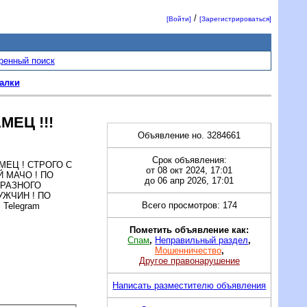
/
[Войти]
[Зарегистрироваться]
ренный поиск
алки
ЕЦ !!!
Объявление но. 3284661
Срок объявления:
МЕЦ ! СТРОГО С
от 08 окт 2024, 17:01
Й МАЧО ! ПО
до 06 апр 2026, 17:01
 РАЗНОГО
УЖЧИН ! ПО
Всего просмотров: 174
Telegram
Пометить объявление как:
Спам
,
Неправильный раздел
,
Мошенничество
,
Другое правонарушение
Написать разместителю объявления