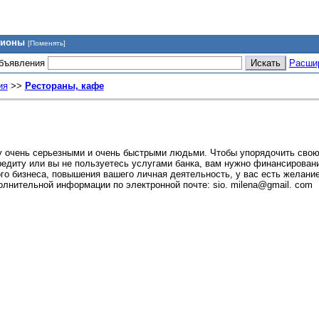
гионы
[Поменять]
объявления
Расши
ия
>>
Рестораны, кафе
ду очень серьезными и очень быстрыми людьми. Чтобы упорядочить свою
кредиту или вы не пользуетесь услугами банка, вам нужно финансирован
ого бизнеса, повышения вашего личная деятельность, у вас есть желани
лнительной информации по электронной почте: sio. milena@gmail. com