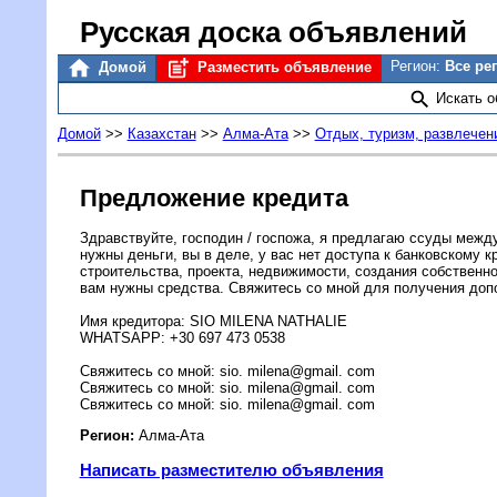
Русская доска объявлений
Регион:
Все ре
Домой
Разместить объявление
Искать 
Домой
>>
Казахстан
>>
Алма-Ата
>>
Отдых, туризм, развлечен
Предложение кредита
Здравствуйте, господин / госпожа, я предлагаю ссуды меж
нужны деньги, вы в деле, у вас нет доступа к банковскому 
строительства, проекта, недвижимости, создания собственн
вам нужны средства. Свяжитесь со мной для получения допо
Имя кредитора: SIO MILENA NATHALIE
WHATSAPP: +30 697 473 0538
Cвяжитесь со мной: sio. milena@gmail. com
Cвяжитесь со мной: sio. milena@gmail. com
Cвяжитесь со мной: sio. milena@gmail. com
Регион:
Алма-Ата
Написать разместителю объявления