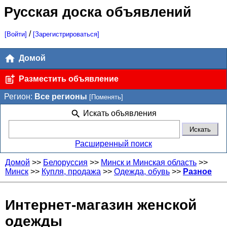
Русская доска объявлений
/
[Войти]
[Зарегистрироваться]
Домой
Разместить объявление
Регион:
Все регионы
[Поменять]
Искать объявления
Расширенный поиск
Домой
>>
Белоруссия
>>
Минск и Минская область
>>
Минск
>>
Купля, продажа
>>
Одежда, обувь
>>
Разное
Интернет-магазин женской
одежды