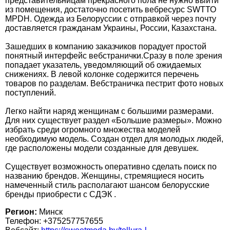
представительницам прекрасного пола не нужно выйти
из помещения, достаточно посетить вебресурс SWТТО
MРDН. Одежда из Белоруссии с отправкой через почту
доставляется гражданам Украины, России, Казахстана.
Зашедших в компанию заказчиков порадует простой
понятный интерфейс вебстранички.Сразу в поле зрения
попадает указатель, уведомляющий об ожидаемых
снижениях. В левой колонке содержится перечень
товаров по разделам. Вебстраничка пестрит фото новых
поступлений.
Легко найти наряд женщинам с большими размерами.
Для них существует раздел «Большие размеры». Можно
избрать среди огромного множества моделей
необходимую модель. Создан отдел для молодых людей,
где расположены модели созданные для девушек.
Существует возможность оперативно сделать поиск по
названию брендов. Женщины, стремящиеся носить
намеченный стиль располагают шансом белорусские
бренды приобрести с СДЭК .
Регион:
Минск
Телефон: +375257757655