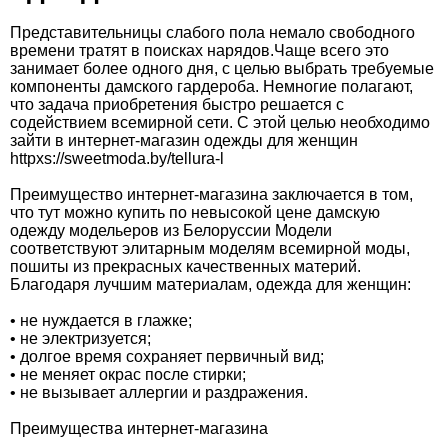
Представительницы слабого пола немало свободного
времени тратят в поисках нарядов.Чаще всего это
занимает более одного дня, с целью выбрать требуемые
компоненты дамского гардероба. Немногие полагают,
что задача приобретения быстро решается с
содействием всемирной сети. С этой целью необходимо
зайти в интернет-магазин одежды для женщин
httрхs://swееtmоdа.bу/tеllurа-l
Преимущество интернет-магазина заключается в том,
что тут можно купить по невысокой цене дамскую
одежду модельеров из Белоруссии Модели
соответствуют элитарным моделям всемирной моды,
пошиты из прекрасных качественных материй.
Благодаря лучшим материалам, одежда для женщин:
• не нуждается в глажке;
• не электризуется;
• долгое время сохраняет первичный вид;
• не меняет окрас после стирки;
• не вызывает аллергии и раздражения.
Преимущества интернет-магазина