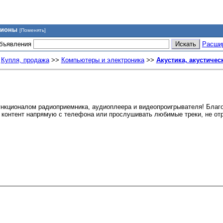
гионы
[Поменять]
объявления
Расши
>
Купля, продажа
>>
Компьютеры и электроника
>>
Акустика, акустичес
нкционалом радиоприемника, аудиоплеера и видеопроигрывателя! Благ
 контент напрямую с телефона или прослушивать любимые треки, не от