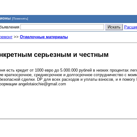
гионы
[Поменять]
объявления
Расши
 ремонт
>>
Отделочные материалы
онкретным серьезным и честным
я есть кредит от 1000 евро до 5.000.000 рублей в низких процентах лег
ие краткосрочное, среднесрочное и долгосрочное сотрудничество с мои
езопасной сделки. DP для всех расходов и уплаты взносов, и я помогу
формации angelotaiochie@gmail.com