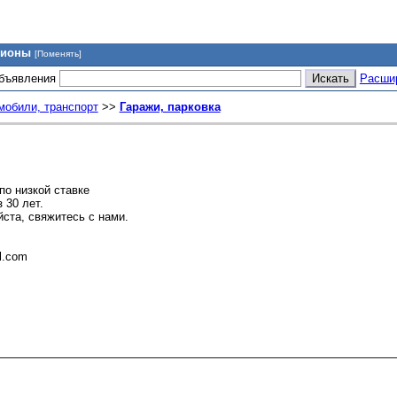
гионы
[Поменять]
объявления
Расши
мобили, транспорт
>>
Гаражи, парковка
по низкой ставке
 30 лет.
ста, свяжитесь с нами.
l.com