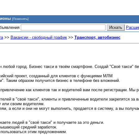
гионы
[Поменять]
объявления
Расши
та
>>
Вакансии - свободный график
>>
Транспорт, автобизнес
 любой город. Бизнес такси в твоём смартфоне. Создай "Своё такси" б
ссийский проект, созданный для клиентов с функциями МЛМ
и". Таким образом получится бизнес в телефоне без вложений.
 привлечение как клиентов так и водителей вам после регистрации. Мы 
телей в "своё такси", клиенты и привлеченные водители закрепятся за в
у или своим водителям.
м, а если и они не могут выполнить, продается в систему, а вы получа
аете людей в "своё такси" и получаете за это деньги.
вышающий средний заработок.
оспользоваться этим предложением.