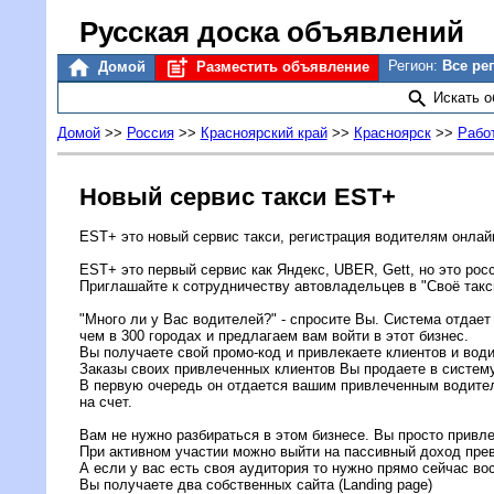
Русская доска объявлений
Регион:
Все ре
Домой
Разместить объявление
Искать 
Домой
>>
Россия
>>
Красноярский край
>>
Красноярск
>>
Рабо
Новый сервис такси EST+
EST+ это новый сервис такси, регистрация водителям онлайн
EST+ это первый сервис как Яндекс, UBER, Gett, но это ро
Приглашайте к сотрудничеству автовладельцев в "Своё такс
"Много ли у Вас водителей?" - спросите Вы. Система отдает
чем в 300 городах и предлагаем вам войти в этот бизнес.
Вы получаете свой промо-код и привлекаете клиентов и води
Заказы своих привлеченных клиентов Вы продаете в систем
В первую очередь он отдается вашим привлеченным водителя
на счет.
Вам не нужно разбираться в этом бизнесе. Вы просто привлек
При активном участии можно выйти на пассивный доход пре
А если у вас есть своя аудитория то нужно прямо сейчас в
Вы получаете два собственных сайта (Landing page)