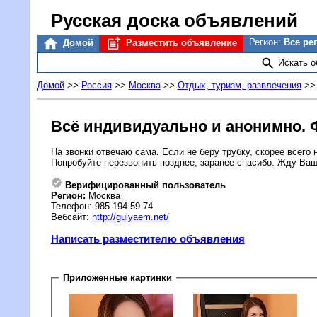
Русская доска объявлений
Регион:
Все ре
Домой
Разместить объявление
Искать 
Домой
>>
Россия
>>
Москва
>>
Отдых, туризм, развлечения
>
Всё индивидуально и анонимно. 
На звонки отвечаю сама. Если не беру трубку, скорее всего 
Попробуйте перезвонить позднее, заранее спасибо. Жду Ваш
Верифицированный пользователь
Регион:
Москва
Телефон: 985-194-59-74
Вебсайт:
http://gulyaem.net/
Написать разместителю объявления
Приложенные картинки