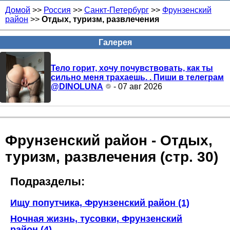
Домой
>>
Россия
>>
Санкт-Петербург
>>
Фрунзенский
район
>>
Отдых, туризм, развлечения
Галерея
Тело горит, хочу почувствовать, как ты
сильно меня трахаешь. . Пиши в телеграм
@DINOLUNA
- 07 авг 2026
Фрунзенский район - Отдых,
туризм, развлечения (стр. 30)
Подразделы:
Ищу попутчика, Фрунзенский район (1)
Ночная жизнь, тусовки, Фрунзенский
район (4)