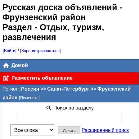
Русская доска объявлений
-
Фрунзенский район
Раздел - Отдых, туризм,
развлечения
/
[Войти]
[Зарегистрироваться]
Домой
Разместить объявление
Регион:
Россия >> Санкт-Петербург >> Фрунзенский
район
[Поменять]
Поиск по разделу
Расширенный поиск