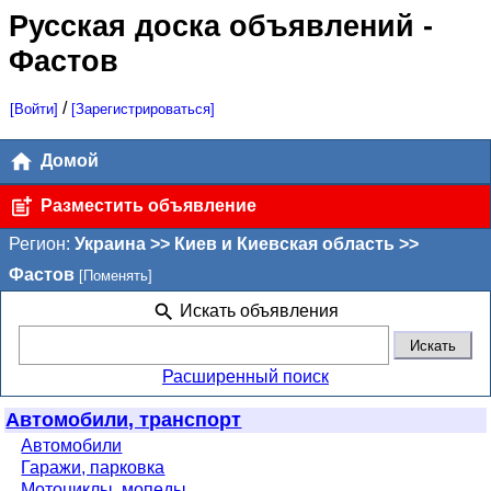
Русская доска объявлений
-
Фастов
/
[Войти]
[Зарегистрироваться]
Домой
Разместить объявление
Регион:
Украина >> Киев и Киевская область >>
Фастов
[Поменять]
Искать объявления
Расширенный поиск
Автомобили, транспорт
Автомобили
Гаражи, парковка
Мотоциклы, мопеды