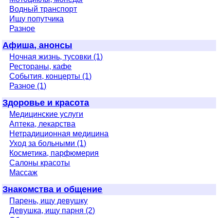
Водный транспорт
Ищу попутчика
Разное
Афиша, анонсы
Ночная жизнь, тусовки (1)
Рестораны, кафе
События, концерты (1)
Разное (1)
Здоровье и красота
Медицинские услуги
Аптека, лекарства
Нетрадиционная медицина
Уход за больными (1)
Косметика, парфюмерия
Салоны красоты
Массаж
Знакомства и общение
Парень, ищу девушку
Девушка, ищу парня (2)