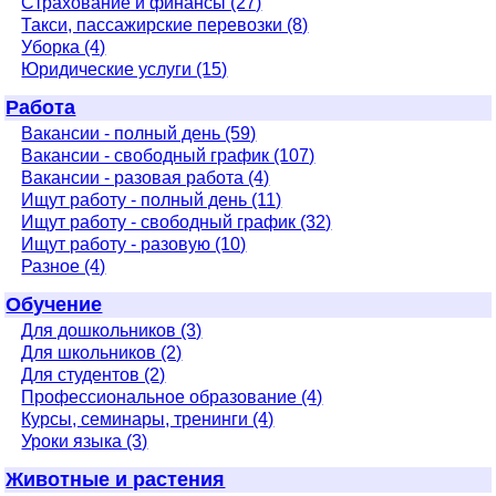
Страхование и финансы (27)
Такси, пассажирские перевозки (8)
Уборка (4)
Юридические услуги (15)
Работа
Вакансии - полный день (59)
Вакансии - свободный график (107)
Вакансии - разовая работа (4)
Ищут работу - полный день (11)
Ищут работу - свободный график (32)
Ищут работу - разовую (10)
Разное (4)
Обучение
Для дошкольников (3)
Для школьников (2)
Для студентов (2)
Профессиональное образование (4)
Курсы, семинары, тренинги (4)
Уроки языка (3)
Животные и растения