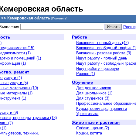
 Кемеровская область
 >> Кемеровская область
[Поменять]
объявления
Расши
ость
Работа
)
Вакансии - полный день (42)
недвижимости (15)
Вакансии - свободный график (1
недвижимости (1)
Вакансии - разовая работа (3)
артир и помещений (1)
Ищут работу - полный день
информация (1)
Ищут работу - свободный график
Ищут работу - разовую
ство, ремонт
Разное (1)
е услуги (4)
Обучение
ьные услуги (5)
ьные материалы (10)
Для дошкольников
ые материалы (1)
Для школьников (1)
инструмент (1)
Для студентов (3)
Профессиональное образовани
Курсы, семинары, тренинги
услуги (9)
Уроки языка
возки, переезды, грузчики (13)
Животные и растения
лют (2)
 (1)
Собаки, щенки (2)
омпьютеров, техники,
Кошки, котята