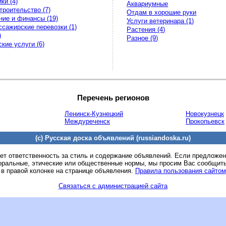
ки (4)
Аквариумные
троительство (7)
Отдам в хорошие руки
ние и финансы (19)
Услуги ветеринара (1)
ссажирские перевозки (1)
Растения (4)
)
Разное (9)
кие услуги (6)
Перечень регионов
Ленинск-Кузнецкий
Новокузнецк
Междуреченск
Прокопьевск
(c) Русская доска объявлений (russiandoska.ru)
ет ответственность за стиль и содержание объявлений. Если предложе
оральные, этические или общественные нормы, мы просим Вас сообщить
 в правой колонке на странице объявления.
Правила пользования сайтом
Связаться с администрацией сайта