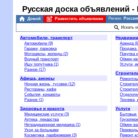
Русская доска объявлений
-
Регион:
Россия
Домой
Разместить объявление
Искать 
Автомобили, транспорт
Недвижим
Автомобили (9)
Аренда (6
Гаражи, парковка
Продажа 
Мотоциклы, мопеды (2)
Покупка 
Водный транспорт
Обмен кв
Ищу попутчика (1)
Услуги, 
Разное (17)
Строитель
Афиша, анонсы
Ремонтны
Ночная жизнь, тусовки (12)
Строител
Рестораны, кафе
Строител
События, концерты
Отделочн
Разное (1)
Техника, 
Здоровье и красота
Услуги
Медицинские услуги (3)
Бытовые 
Аптека, лекарства
Грузопере
Нетрадиционная медицина (1)
Обмен ва
Уход за больными
Переводы
Косметика, парфюмерия (3)
Ремонт к