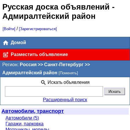
Русская доска объявлений
-
Адмиралтейский район
/
[Войти]
[Зарегистрироваться]
Домой
Разместить объявление
Регион:
Россия >> Санкт-Петербург >>
Адмиралтейский район
[Поменять]
Искать объявления
Расширенный поиск
Автомобили, транспорт
Автомобили (5)
Гаражи, парковка
Мотоциклы, мопеды