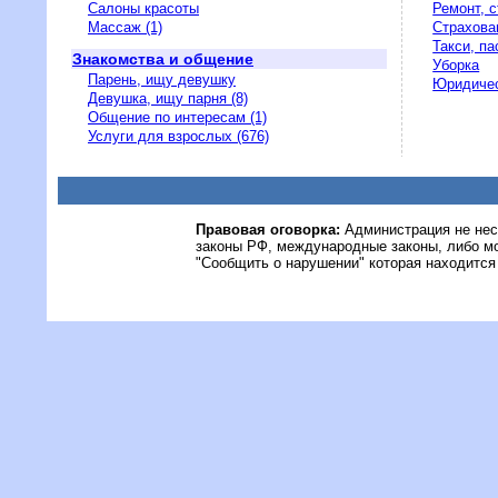
Салоны красоты
Ремонт, 
Массаж (1)
Страхова
Такси, п
Знакомства и общение
Уборка
Парень, ищу девушку
Юридичес
Девушка, ищу парня (8)
Общение по интересам (1)
Услуги для взрослых (676)
Правовая оговорка:
Администрация не нес
законы РФ, международные законы, либо м
"Сообщить о нарушении" которая находится