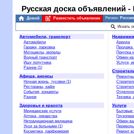
Русская доска объявлений
-
Регион:
Россия
Домой
Разместить объявление
Искать 
Автомобили, транспорт
Недвижим
Автомобили
Аренда
Гаражи, парковка
Продажа 
Мотоциклы, мопеды
Покупка 
Водный транспорт
Обмен кв
Ищу попутчика
Услуги, 
Разное (1)
Строитель
Афиша, анонсы
Ремонтны
Ночная жизнь, тусовки (1)
Строител
Рестораны, кафе
Строител
События, концерты
Отделоч
Разное
Техника,
Здоровье и красота
Услуги
Медицинские услуги
Бытовые 
Аптека, лекарства
Грузопере
Нетрадиционная медицина
Обмен ва
Уход за больными (1)
Перевод
Косметика, парфюмерия
Ремонт к