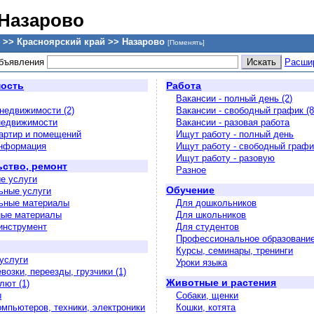
 Назарово
 >> Красноярский край >> Назарово
[Поменять]
объявления
Расши
ость
Работа
Вакансии - полный день (2)
недвижимости (2)
Вакансии - свободный график (8
недвижимости
Вакансии - разовая работа
артир и помещений
Ищут работу - полный день
информация
Ищут работу - свободный графи
Ищут работу - разовую
ство, ремонт
Разное
е услуги
Обучение
ьные услуги
ьные материалы
Для дошкольников
ные материалы
Для школьников
 инструмент
Для студентов
Профессиональное образовани
Курсы, семинары, тренинги
услуги
Уроки языка
возки, переезды, грузчики (1)
Животные и растения
лют (1)
ы
Собаки, щенки
омпьютеров, техники, электроники
Кошки, котята