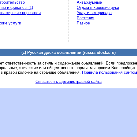
строительство
Аквариумные
ние и финансы (1)
Отдам в хорошие руки
ассажирские перевозки
Услуги ветеринара
Растения
кие услуги
Разное
(c) Русская доска объявлений (russiandoska.ru)
ет ответственность за стиль и содержание объявлений. Если предложе
оральные, этические или общественные нормы, мы просим Вас сообщить
 в правой колонке на странице объявления.
Правила пользования сайтом
Связаться с администрацией сайта