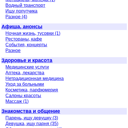
Водный транспорт
Ищу попутчика
Разное (4)
Афиша, анонсы
Ночная жизнь, тусовки (1)
Рестораны, кафе
События, концерты
Разное
Здоровье и красота
Медицинские услуги
Аптека, лекарства
Нетрадиционная медицина
Уход за больными
Косметика, парфюмерия
Салоны красоты
Массаж (1)
Знакомства и общение
Парень, ищу девушку (3)
Девушка, ищу парня (35)