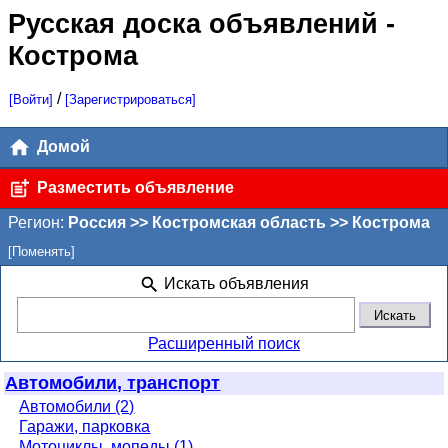
Русская доска объявлений
-
Кострома
/
[Войти]
[Зарегистрироваться]
Домой
Разместить объявление
Регион:
Россия >> Костромская область >> Кострома
[Поменять]
Искать объявления
Расширенный поиск
Автомобили, транспорт
Автомобили (2)
Гаражи, парковка
Мотоциклы, мопеды (1)